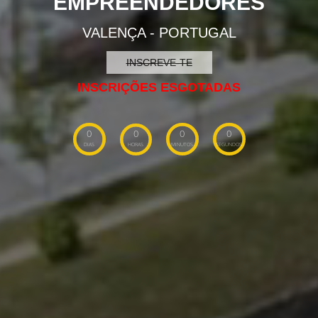
EMPREENDEDORES
VALENÇA - PORTUGAL
INSCREVE-TE
INSCRIÇÕES ESGOTADAS
0
0
0
0
DIAS
MINUTOS
SEGUNDOS
HORAS